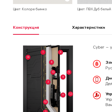
Цвет: Колоре бьянко
Цвет: ПВХ Дуб белый
Конструкция
Характеристики
Cyber — у
1
4
14
8
Эл
Рус
13
5
9
Ди
3
Дел
Уп
12
11
Упр
10
Вам
2