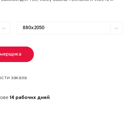
амерщика
сти заказа.
бове
.
14 рабочих дней