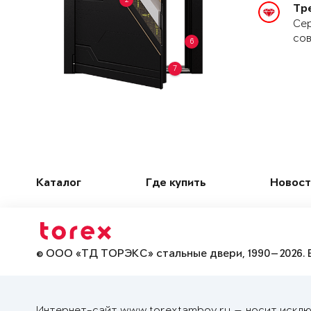
Тр
Сер
сов
6
7
Каталог
Где купить
Новост
© ООО «ТД ТОРЭКС» стальные двери, 1990—2026. 
Интернет-сайт www.torextambov.ru — носит исклю