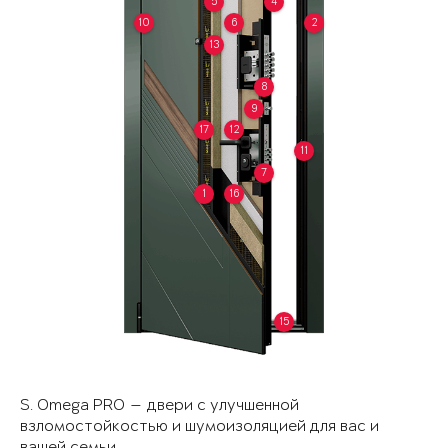
5
4
10
6
2
13
8
9
17
12
11
7
1
16
15
S. Omega PRO — двери с улучшенной
взломостойкостью и шумоизоляцией для вас и
вашей семьи.