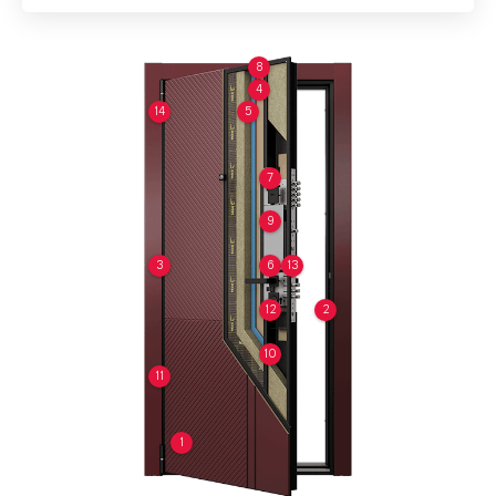
8
4
14
5
7
9
3
6
13
12
2
10
11
1