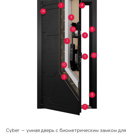
1
4
14
8
13
5
9
3
12
11
10
2
6
7
Cyber — умная дверь с биометрическим замком для