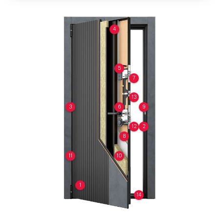
4
5
7
13
3
6
9
12
2
8
11
10
1
14